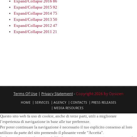
Expand/Collapse
2016
86
Expand/Collapse
2015
92
Expand/Collapse
2014
75
Expand/Collapse
2013
50
Expand/Collapse
2012
47
Expand/Collapse
2011
21
Terms Of Use
|
Privacy Statement
-
Copyright 2026 by Opsizen
HOME
SERVICES
AGENCY
CONTACTS
PRESS RELEASES
MEDIA RESOURCES
Questo sito web fa uso di cookie, anche di terze parti, utili a migliorare
l’esperienza di navigazione in base alle tue preferenze.
Per poter continuare la navigazione è necessario il tuo esplicito consenso al loro
utilizzo da parte del sito premendo il plusante verde “Accetta".